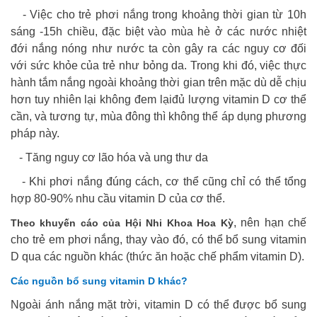
- Việc cho trẻ phơi nắng trong khoảng thời gian từ 10h
sáng -15h chiều, đặc biệt vào mùa hè ở các nước nhiệt
đới nắng nóng như nước ta còn gây ra các nguy cơ đối
với sức khỏe của trẻ như bỏng da. Trong khi đó, việc thực
hành tắm nắng ngoài khoảng thời gian trên mặc dù dễ chịu
hơn tuy nhiên lại không đem lạiđủ lượng vitamin D cơ thể
cần, và tương tự, mùa đông thì không thể áp dụng phương
pháp này.
- Tăng nguy cơ lão hóa và ung thư da
- Khi phơi nắng đúng cách, cơ thể cũng chỉ có thể tổng
hợp 80-90% nhu cầu vitamin D của cơ thể.
, nên hạn chế
Theo khuyến cáo của Hội Nhi Khoa Hoa Kỳ
cho trẻ em phơi nắng, thay vào đó, có thể bổ sung vitamin
D qua các nguồn khác (thức ăn hoặc chế phẩm vitamin D).
Các nguồn bổ sung vitamin D khác?
Ngoài ánh nắng mặt trời, vitamin D có thể được bổ sung