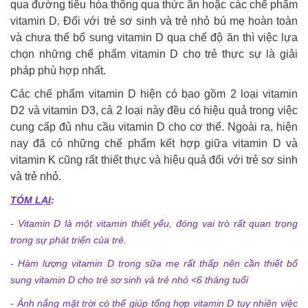
qua đường tiêu hóa thông qua thức ăn hoặc các chế phẩm
vitamin D. Đối với trẻ sơ sinh và trẻ nhỏ bú mẹ hoàn toàn
và chưa thể bổ sung vitamin D qua chế độ ăn thì việc lựa
chọn những chế phẩm vitamin D cho trẻ thực sự là giải
pháp phù hợp nhất.
Các chế phẩm vitamin D hiện có bao gồm 2 loại vitamin
D2 và vitamin D3, cả 2 loại này đều có hiệu quả trong việc
cung cấp đủ nhu cầu vitamin D cho cơ thể. Ngoài ra, hiện
nay đã có những chế phẩm kết hợp giữa vitamin D và
vitamin K cũng rất thiết thực và hiệu quả đối với trẻ sơ sinh
và trẻ nhỏ.
TÓM LẠI
:
- Vitamin D là một vitamin thiết yếu, đóng vai trò rất quan trọng
trong sự phát triển của trẻ.
- Hàm lượng vitamin D trong sữa mẹ rất thấp nên cần thiết bổ
sung vitamin D cho trẻ sơ sinh và trẻ nhỏ <6 tháng tuổi
- Ánh nắng mặt trời có thể giúp tổng hợp vitamin D tuy nhiên việc