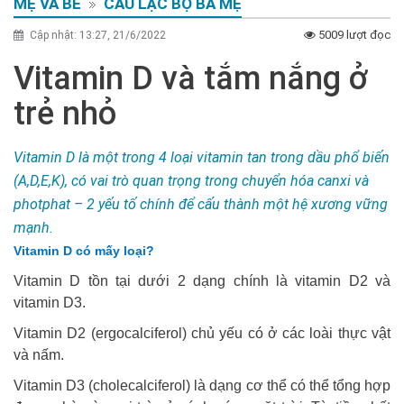
MẸ VÀ BÉ
CÂU LẠC BỘ BÀ MẸ
5009 lượt đọc
Cập nhật: 13:27, 21/6/2022
Vitamin D và tắm nắng ở
trẻ nhỏ
Vitamin D là một trong 4 loại vitamin tan trong dầu phổ biến
(A,D,E,K), có vai trò quan trọng trong chuyển hóa canxi và
photphat – 2 yếu tố chính để cấu thành một hệ xương vững
mạnh.
Vitamin D có mấy loại?
Vitamin D tồn tại dưới 2 dạng chính là vitamin D2 và
vitamin D3.
Vitamin D2 (ergocalciferol) chủ yếu có ở các loài thực vật
và nấm.
Vitamin D3 (cholecalciferol) là dạng cơ thể có thể tổng hợp