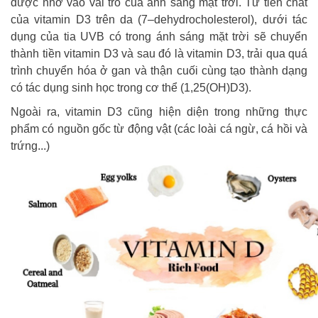
được nhờ vào vai trò của ánh sáng mặt trời. Từ tiền chất
của vitamin D3 trên da (7–dehydrocholesterol), dưới tác
dụng của tia UVB có trong ánh sáng mặt trời sẽ chuyển
thành tiền vitamin D3 và sau đó là vitamin D3, trải qua quá
trình chuyển hóa ở gan và thận cuối cùng tạo thành dạng
có tác dụng sinh học trong cơ thể (1,25(OH)D3).
Ngoài ra, vitamin D3 cũng hiện diện trong những thực
phẩm có nguồn gốc từ động vật (các loài cá ngừ, cá hồi và
trứng...)