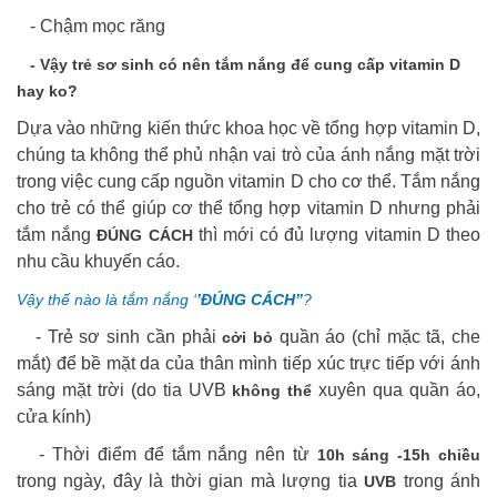
- Chậm mọc răng
- Vậy trẻ sơ sinh có nên tắm nắng để cung cấp vitamin D
hay ko?
Dựa vào những kiến thức khoa học về tổng hợp vitamin D,
chúng ta không thể phủ nhận vai trò của ánh nắng mặt trời
trong việc cung cấp nguồn vitamin D cho cơ thể. Tắm nắng
cho trẻ có thể giúp cơ thể tổng hợp vitamin D nhưng phải
tắm nắng
thì mới có đủ lượng vitamin D theo
ĐÚNG CÁCH
nhu cầu khuyến cáo.
Vậy thế nào là tắm nắng ‘
’ĐÚNG CÁCH’’
?
- Trẻ sơ sinh cần phải
quần áo (chỉ mặc tã, che
cởi bỏ
mắt) để bề mặt da của thân mình tiếp xúc trực tiếp với ánh
sáng mặt trời (do tia UVB
xuyên qua quần áo,
không thể
cửa kính)
- Thời điểm để tắm nắng nên từ
10h sáng -15h chiều
trong ngày, đây là thời gian mà lượng tia
trong ánh
UVB