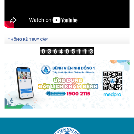
THỐNG KÊ TRUY CẬP
0
3
6
4
0
5
1
1
3