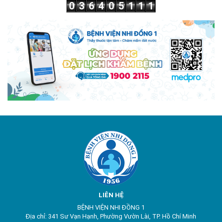
0
3
6
4
0
5
1
1
1
LIÊN HỆ
BỆNH VIỆN NHI ĐỒNG 1
Địa chỉ: 341 Sư Vạn Hạnh, Phường Vườn Lài, TP. Hồ Chí Minh