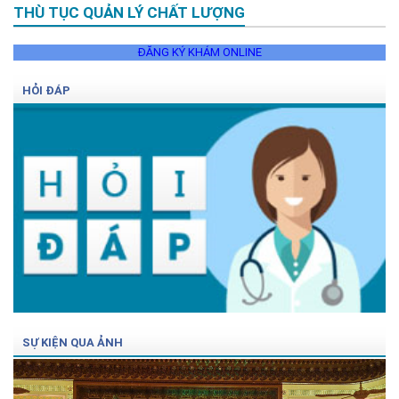
THÙ TỤC QUẢN LÝ CHẤT LƯỢNG
ĐĂNG KÝ KHÁM ONLINE
HỎI ĐÁP
SỰ KIỆN QUA ẢNH