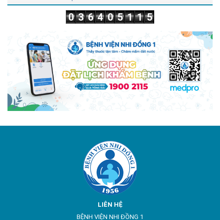
0
3
6
4
0
5
1
1
5
LIÊN HỆ
BỆNH VIỆN NHI ĐỒNG 1