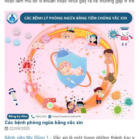
hoặc làm mủ do vi khuẩn hoặc virus gây ra và thường gặp ở trẻ
trên 5 tuổi. Viêm amidan quá phát mạn......
Các bệnh phòng ngừa bằng vắc xin
22/04/2025
Bệnh viện Nhi Đồng 1 -
Vắc xin là một trong những thành tựu y