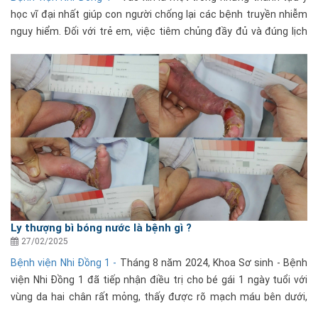
học vĩ đại nhất giúp con người chống lại các bệnh truyền nhiễm
nguy hiểm. Đối với trẻ em, việc tiêm chủng đầy đủ và đúng lịch
không chỉ giúp bảo vệ sức khỏe cá nhân......
Ly thượng bì bóng nước là bệnh gì ?
27/02/2025
Bệnh viện Nhi Đồng 1 -
Tháng 8 năm 2024, Khoa Sơ sinh - Bệnh
viện Nhi Đồng 1 đã tiếp nhận điều trị cho bé gái 1 ngày tuổi với
vùng da hai chân rất mỏng, thấy được rõ mạch máu bên dưới,
được chuyển đến từ Bệnh viện Từ Dũ với......