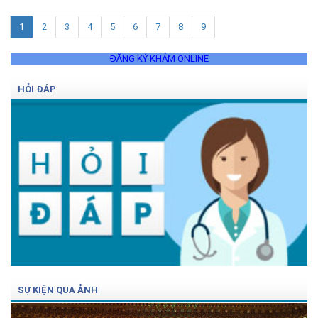
1
2
3
4
5
6
7
8
9
ĐĂNG KÝ KHÁM ONLINE
HỎI ĐÁP
SỰ KIỆN QUA ẢNH