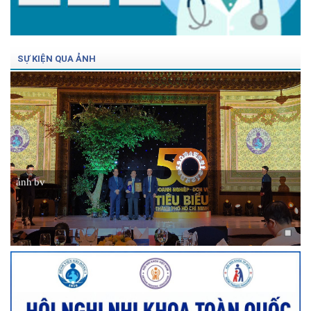
SỰ KIỆN QUA ẢNH
ảnh bv