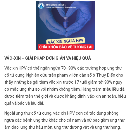
VẮC-XIN – GIẢI PHÁP ĐƠN GIẢN VÀ HIỆU QUẢ
Vắc xin HPV có thể ngăn ngừa 70–90% các trường hợp ung thư
cổ tử cung. Nghiên cứu trên phạm vi lớn dân số ở Thụy Điển cho
thấy, những bé gái tiêm vắc xin trước 17 tuổi giảm tới 90% nguy
cơ mắc ung thư so với nhóm không tiêm. Hàng trăm triệu liều đã
được tiêm trên thế giới và được khẳng định: vắc-xin an toàn, hiệu
quả và bảo vệ lâu dài.
Ngoài ung thư cổ tử cung, vắc xin HPV còn có tác dụng phòng
ngừa các bệnh ung thư khác cho cả nam và nữ bao gồm ung thư
âm đạo, ung thư hậu môn, ung thư dương vật và ung thư họng.