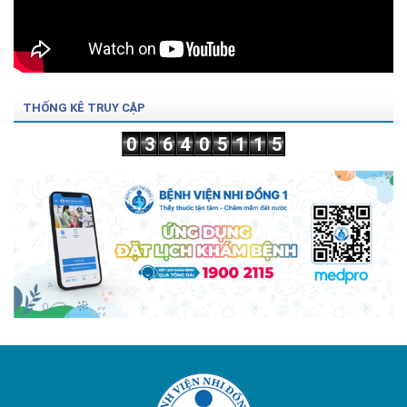
THỐNG KÊ TRUY CẬP
0
3
6
4
0
5
1
1
5