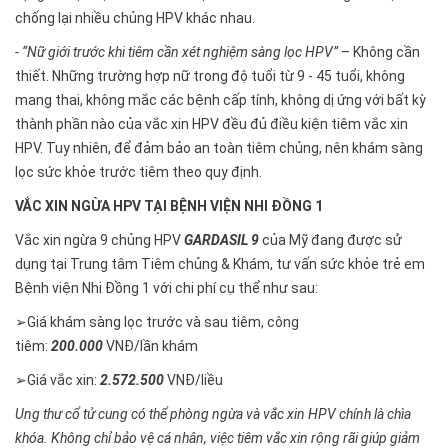
chống lại nhiều chủng HPV khác nhau.
- “Nữ giới trước khi tiêm cần xét nghiệm sàng lọc HPV”
– Không cần
thiết. Những trường hợp nữ trong độ tuổi từ 9 - 45 tuổi, không
mang thai, không mắc các bệnh cấp tính, không dị ứng với bất kỳ
thành phần nào của vắc xin HPV đều đủ điều kiện tiêm vắc xin
HPV. Tuy nhiên, để đảm bảo an toàn tiêm chủng, nên khám sàng
lọc sức khỏe trước tiêm theo quy định.
VẮC XIN NGỪA HPV TẠI BỆNH VIỆN NHI ĐỒNG 1
Vắc xin ngừa 9 chủng HPV
GARDASIL 9
của Mỹ đang được sử
dụng tại Trung tâm Tiêm chủng & Khám, tư vấn sức khỏe trẻ em
Bệnh viện Nhi Đồng 1 với chi phí cụ thể như sau:
➢
Giá khám sàng lọc trước và sau tiêm, công
tiêm:
200.000
VNĐ/lần khám
➢
Giá vắc xin:
2.572.500
VNĐ/liều
Ung thư cổ tử cung có thể phòng ngừa và vắc xin HPV chính là chìa
khóa. Không chỉ bảo vệ cá nhân, việc tiêm vắc xin rộng rãi giúp giảm