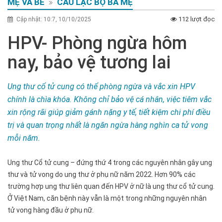
MẸ VÀ BÉ
CÂU LẠC BỘ BÀ MẸ
112 lượt đọc
Cập nhật: 10:7, 10/10/2025
HPV- Phòng ngừa hôm
nay, bảo vệ tương lai
Ung thư cổ tử cung có thể phòng ngừa và vắc xin HPV
chính là chìa khóa. Không chỉ bảo vệ cá nhân, việc tiêm vắc
xin rộng rãi giúp giảm gánh nặng y tế, tiết kiệm chi phí điều
trị và quan trọng nhất là ngăn ngừa hàng nghìn ca tử vong
mỗi năm.
Ung thư Cổ tử cung – đứng thứ 4 trong các nguyên nhân gây ung
thư và tử vong do ung thư ở phụ nữ năm 2022. Hơn 90% các
trường hợp ung thư liên quan đến HPV ở nữ là ung thư cổ tử cung.
Ở Việt Nam, căn bệnh này vẫn là một trong những nguyên nhân
tử vong hàng đầu ở phụ nữ.