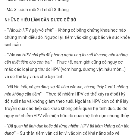
- Mũi 3:
cách mũi 2 ít nhất 3 tháng.
NHỮNG HIỂU LẦM CẦN ĐƯỢC GỠ BỎ
- “Vắc-xin HPV gây vô sinh”
– Không có bằng chứng khoa học nào
chứng minh điều đó. Ngược lại, tiêm vắc-xin giúp bảo vệ sức khỏe
sinh sản.
- “Vắc xin HPV chủ yếu để phòng ngừa ung thư cổ tử cung nên không
cần thiết tiêm cho con trai”
– Thực tế, nam giới cũng có nguy cơ
mắc các loại ung thư do HPV (vòm họng, dương vật, hậu môn…)
và có thể lây virus cho bạn tình.
- “Đã lớn tuổi, có gia đình, vợ đã tiêm vắc xin, chung thủy 1 vợ 1 chồng
nên không cần tiêm”
– Thực tế nhiễm HPV có thể xảy ra ở bất kỳ
độ tuổi nào và không giảm theo tuổi. Ngoài ra, HPV còn có thể lây
truyền qua các tiếp xúc khác không phải quan hệ tình dục, do đó
nguy cơ nhiễm HPV vẫn hiện hữu dù quan hệ tình dục chung thủy.
- “Đã quan hệ tình dục hoặc đã từng nhiễm HPV thì tiêm không còn tác
dụng”
– Sự thật tiêm vẫn có lợi vì vắc xin có khả năng bảo vệ