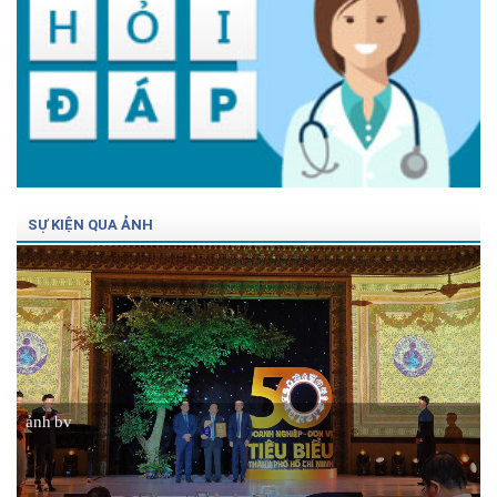
SỰ KIỆN QUA ẢNH
ảnh bv