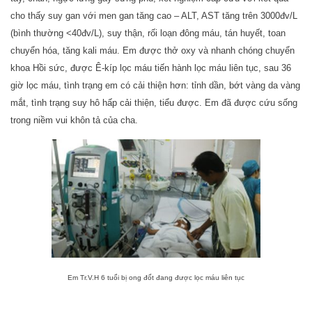
cho thấy suy gan với men gan tăng cao – ALT, AST tăng trên 3000đv/L
(bình thường <40đv/L), suy thận, rối loạn đông máu, tán huyết, toan
chuyển hóa, tăng kali máu. Em được thở oxy và nhanh chóng chuyển
khoa Hồi sức, được Ê-kíp lọc máu tiến hành lọc máu liên tục, sau 36
giờ lọc máu, tình trạng em có cải thiện hơn: tỉnh dần, bớt vàng da vàng
mắt, tình trạng suy hô hấp cải thiện, tiểu được. Em đã được cứu sống
trong niềm vui khôn tả của cha.
Em Tr.V.H 6 tuổi bị ong đốt đang được lọc máu liên tục