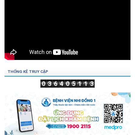
THỐNG KÊ TRUY CẬP
0
3
6
4
0
5
1
1
3