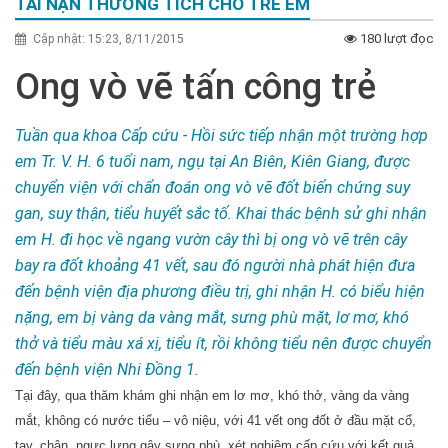
TAI NẠN THƯƠNG TÍCH CHO TRẺ EM
180 lượt đọc
Cập nhật: 15:23, 8/11/2015
Ong vò vẽ tấn công trẻ
Tuần qua khoa Cấp cứu - Hồi sức tiếp nhận một trường hợp
em Tr. V. H. 6 tuổi nam, ngụ tại An Biên, Kiên Giang, được
chuyển viện với chẩn đoán ong vò vẽ đốt biến chứng suy
gan, suy thận, tiểu huyết sắc tố. Khai thác bệnh sử ghi nhận
em H. đi học về ngang vườn cây thì bị ong vò vẽ trên cây
bay ra đốt khoảng 41 vết, sau đó người nhà phát hiện đưa
đến bệnh viện địa phương điều trị, ghi nhận H. có biểu hiện
nặng, em bị vàng da vàng mắt, sưng phù mặt, lơ mơ, khó
thở và tiểu màu xá xị, tiểu ít, rồi không tiểu nên được chuyển
đến bệnh viện Nhi Đồng 1.
Tại đây, qua thăm khám ghi nhận em lơ mơ, khó thở, vàng da vàng
mắt, không có nước tiểu – vô niệu, với 41 vết ong đốt ở đầu mặt cổ,
tay, chân, ngực lưng gây sưng phù, xét nghiệm cấp cứu với kết quả