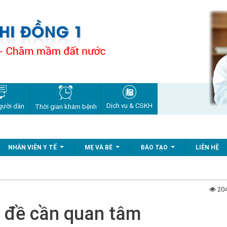
Dịch vụ & CSKH
gười dân
Thời gian khám bệnh
NHÂN VIÊN Y TẾ
MẸ VÀ BÉ
ĐÀO TẠO
LIÊN HỆ
...
...
...
204
 đề cần quan tâm