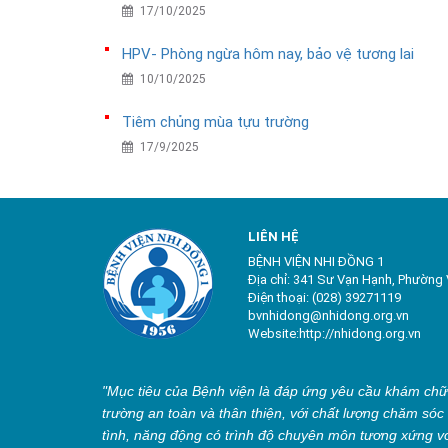
17/10/2025
HPV- Phòng ngừa hôm nay, bảo vệ tương lai
10/10/2025
Tiêm chủng mùa tựu trường
17/9/2025
LIÊN HỆ
BỆNH VIỆN NHI ĐỒNG 1
Địa chỉ: 341 Sư Vạn Hạnh, Phường 
Điện thoại: (028) 39271119
bvnhidong@nhidong.org.vn
Website:http://nhidong.org.vn
"Mục tiêu của Bệnh viện là đáp ứng yêu cầu khám chữ
trường an toàn và thân thiện, với chất lượng chăm sóc
tình, năng động có trình độ chuyên môn tương xứng v