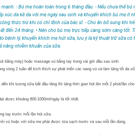
e mạnh: - Bú mẹ hoàn toàn trong 6 tháng đầu. - Nếu chưa thể bú
iếp xúc da kề da với mẹ ngày sau sinh và khuyến khích bú mẹ ít n
ng thức trừ khi có chỉ định của bác sĩ. - Cho ăn bổ sung khi tr
nhất đến 24 tháng. • Nên cho bú mẹ trực tiếp càng sớm càng tốt. 
o bệnh lý, khuyến khích mẹ hút sữa, lưu ý là kỹ thuật trữ sữa có 
ả năng nhiễm khuẩn của sữa.
hút bằng máy) hoặc massage vú bằng tay trong vài giờ đầu sau sinh.
ng vòng 2 tuần để kích thích sự phát triển các nang vú và làm tăng tối đa s
 đến khi lượng sữa bắt đầu tăng thì tăng thời gian hút lên mỗi 2 phút/lần cho
đạt được khoảng 800-1000ml/ngày là tốt nhất.
g tay trước mỗi lần hút sữa.
với vú hoặc với sữa mẹ phải được rửa sạch trước và sau mỗi lần dùng.