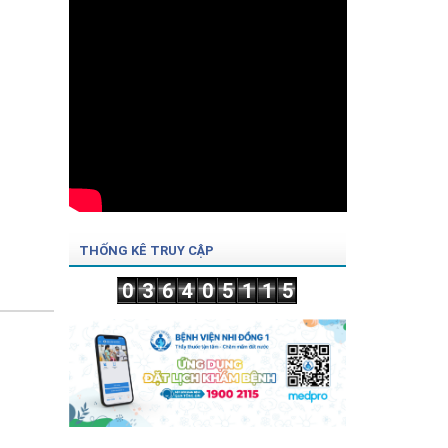
THỐNG KÊ TRUY CẬP
0
3
6
4
0
5
1
1
5