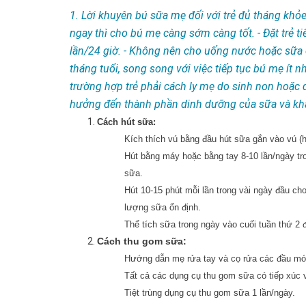
1. Lời khuyên bú sữa mẹ đối với trẻ đủ tháng khỏ
ngay thì cho bú mẹ càng sớm càng tốt. - Đặt trẻ t
lần/24 giờ. - Không nên cho uống nước hoặc sữa cô
tháng tuổi, song song với việc tiếp tục bú mẹ ít 
trường hợp trẻ phải cách ly mẹ do sinh non hoặc d
hưởng đến thành phần dinh dưỡng của sữa và kh
Cách hút sữa:
Kích thích vú bằng đầu hút sữa gắn vào vú (
Hút bằng máy hoặc bằng tay 8-10 lần/ngày tro
sữa.
Hút 10-15 phút mỗi lần trong vài ngày đầu cho
lượng sữa ổn định.
Thể tích sữa trong ngày vào cuối tuần thứ 2 
Cách thu gom sữa:
Hướng dẫn mẹ rửa tay và cọ rửa các đầu món
Tất cả các dụng cụ thu gom sữa có tiếp xúc 
Tiệt trùng dụng cụ thu gom sữa 1 lần/ngày.