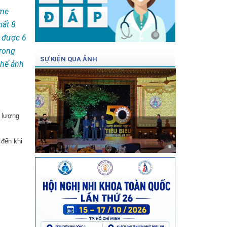
 mẹ
hất 8
ẻ được 6
Trong
SỰ KIỆN QUA ẢNH
thể ảnh
ố lượng
ảnh bv
 đến khi