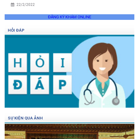
22/2/2022
ĐĂNG KÝ KHÁM ONLINE
HỎI ĐÁP
SỰ KIỆN QUA ẢNH