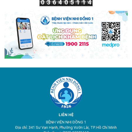
0
3
6
4
0
5
1
1
4
LIÊN HỆ
BỆNH VIỆN NHI ĐỒNG 1
Địa chỉ: 341 Sư Vạn Hạnh, Phường Vườn Lài, TP. Hồ Chí Minh