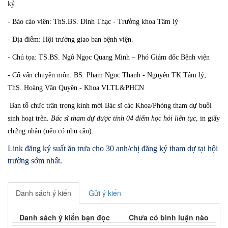
kỷ
- Báo cáo viên:
ThS.BS. Đinh Thạc - Trưởng khoa Tâm lý
- Địa điểm:
Hội trường giao ban bệnh viện.
- Chủ tọa:
TS.BS. Ngô Ngọc Quang Minh – Phó Giám đốc Bệnh viện
- Cố vấn chuyên môn:
BS. Phạm Ngọc Thanh - Nguyên TK Tâm lý;
ThS. Hoàng Văn Quyên - Khoa VLTL&PHCN
Ban tổ chức trân trọng kính mời Bác sĩ các Khoa/Phòng tham dự buổi
sinh hoạt trên.
Bác sĩ tham dự được tính
04 điểm học hỏi liên tục
, in giấy
chứng nhận (nếu có nhu cầu).
Link đăng ký suất ăn trưa cho 30 anh/chị đăng ký tham dự tại hội
trường sớm nhất.