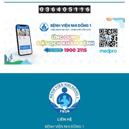
0
3
6
4
0
5
1
1
6
LIÊN HỆ
BỆNH VIỆN NHI ĐỒNG 1