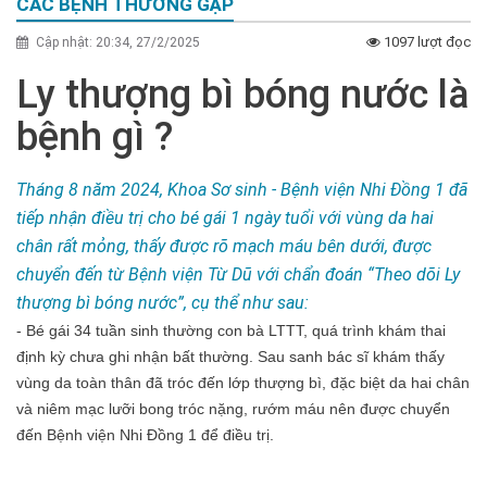
CÁC BỆNH THƯỜNG GẶP
1097 lượt đọc
Cập nhật: 20:34, 27/2/2025
Ly thượng bì bóng nước là
bệnh gì ?
Tháng 8 năm 2024, Khoa Sơ sinh - Bệnh viện Nhi Đồng 1 đã
tiếp nhận điều trị cho bé gái 1 ngày tuổi với vùng da hai
chân rất mỏng, thấy được rõ mạch máu bên dưới, được
chuyển đến từ Bệnh viện Từ Dũ với chẩn đoán “Theo dõi Ly
thượng bì bóng nước”, cụ thể như sau:
- Bé gái 34 tuần sinh thường con bà LTTT, quá trình khám thai
định kỳ chưa ghi nhận bất thường. Sau sanh bác sĩ khám thấy
vùng da toàn thân đã tróc đến lớp thượng bì, đặc biệt da hai chân
và niêm mạc lưỡi bong tróc nặng, rướm máu nên được chuyển
đến Bệnh viện Nhi Đồng 1 để điều trị.