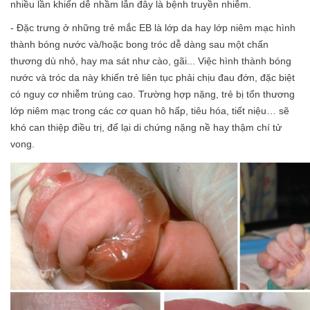
nhiều lần khiến dễ nhầm lẫn đây là bệnh truyền nhiễm.
- Đặc trưng ở những trẻ mắc EB là lớp da hay lớp niêm mạc hình
thành bóng nước và/hoặc bong tróc dễ dàng sau một chấn
thương dù nhỏ, hay ma sát như cào, gãi... Việc hình thành bóng
nước và tróc da này khiến trẻ liên tục phải chịu đau đớn, đặc biệt
có nguy cơ nhiễm trùng cao. Trường hợp nặng, trẻ bị tổn thương
lớp niêm mạc trong các cơ quan hô hấp, tiêu hóa, tiết niệu… sẽ
khó can thiệp điều trị, để lại di chứng nặng nề hay thậm chí tử
vong.