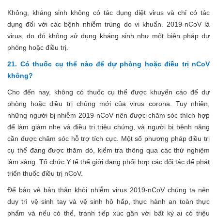
Không, kháng sinh không có tác dụng diệt virus và chỉ có tác
dụng đối với các bệnh nhiễm trùng do vi khuẩn. 2019-nCoV là
virus, do đó không sử dụng kháng sinh như một biện pháp dự
phòng hoặc điều trị.
21. Có thuốc cụ thể nào để dự phòng hoặc điều trị nCoV
không?
Cho đến nay, không có thuốc cụ thể được khuyến cáo để dự
phòng hoặc điều trị chủng mới của virus corona. Tuy nhiên,
những người bị nhiễm 2019-nCoV nên được chăm sóc thích hợp
để làm giảm nhẹ và điều trị triệu chứng, và người bị bệnh nặng
cần được chăm sóc hỗ trợ tích cực. Một số phương pháp điều trị
cụ thể đang được thăm dò, kiểm tra thông qua các thử nghiệm
lâm sàng.
Tổ chức Y tế thế giới
đang phối hợp các đối tác để phát
triển thuốc điều trị nCoV.
Để bảo vệ bản thân khỏi nhiễm virus 2019-nCoV chúng ta nên
duy trì vệ sinh tay và vệ sinh hô hấp, thực hành an toàn thực
phẩm và nếu có thể, tránh tiếp xúc gần với bất kỳ ai có triệu