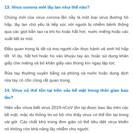
13. Virus corona mới lây lan như thế nào?
Chủng mới của virus corona lần nầy là một loại virus đường hô
hấp, lây lan chủ yếu là tiếp xúc với người bị nhiễm bệnh thông
qua các giọt bắn tạo ra khi ho hoặc hắt hơi; nước miếng hoặc các
xuất tiết từ mũi.
Điều quan trọng là tất cả mọi người cần thực hành vệ sinh hô hấp
tốt. Ví dụ, hắt hơi hoặc ho vào khuỷu tay áo, hoặc sử dụng khăn
giấy che miệng và bỏ khăn giấy vào thùng kín ngay lập tức.
Rửa tay thường xuyên bằng xà phòng và nước hoặc dung dịch
rửa tay có cồn cũng rất quan trọng.
14. Virus có thể tồn tại trên các bề mặt trong thời gian bao
lâu?
Hiện vẫn chưa biết virus 2019-nCoV tồn tại được bao lâu trên các
bề mặt, mặc dù thông tin sơ bộ cho thấy virus có thể tồn tại trong
vài giờ. Các chất khử trùng đơn giản có thể tiêu diệt virus khiến
nó không còn khả năng lây nhiễm cho người.