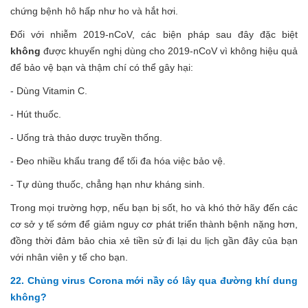
chứng bệnh hô hấp như ho và hắt hơi.
Đối với nhiễm 2019-nCoV, các biện pháp sau đây đặc biệt
không
được khuyến nghị dùng cho 2019-nCoV vì không hiệu quả
để bảo vệ bạn và thậm chí có thể gây hại:
- Dùng Vitamin C.
- Hút thuốc.
- Uống trà thảo dược truyền thống.
- Đeo nhiều khẩu trang để tối đa hóa việc bảo vệ.
- Tự dùng thuốc, chẳng hạn như kháng sinh.
Trong mọi trường hợp, nếu bạn bị sốt, ho và khó thở hãy đến các
cơ sở y tế sớm để giảm nguy cơ phát triển thành bệnh nặng hơn,
đồng thời đảm bảo chia xẻ tiền sử đi lại du lịch gần đây của bạn
với nhân viên y tế cho bạn.
22. Chủng virus Corona mới nầy có lây qua đường khí dung
không?