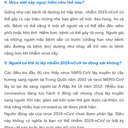
4. Virus mới này nguy hiểm như thế nào?
Giống như các bệnh về đường hô hấp khác, nhiễm 2019-nCoV có
thể gây ra các triệu chứng nhẹ bao gồm sổ mũi, đau họng, ho và
sốt. Bệnh có thể nặng ở một số người và có thể dẫn đến viêm
phổi hoặc khó thở. Hiếm hơn, bệnh có thể gây tử vong. Người già
và những người mắc bệnh sẵn có trước (chẳng hạn như bệnh
tiểu đường và bệnh tim) dường như nhạy dễ trở nên bị bệnh
nặng hơn khi nhiễm virus nầy.
5. Người có thể bị lây nhiễm 2019-nCoV từ động vật không?
Các điều tra đầy đủ cho thấy virus SARS-CoV lây truyền từ cầy
hương sang người tại Trung Quốc năm 2002 và virus MERS-CoV
lây từ lạc đà sang người tại Ả Rập Xê Út năm 2012. Nhiều loại
coronavirus đang lưu hành ở động vật nhưng chưa lây truyền
sang người. Khi việc giám sát trên toàn thế giới được cải thiện, có
khả năng nhiều loại coronavirus sẽ được phát hiện.
Nguồn động vật của virus 2019-nCoV chưa được phân lập. Điều
này không có nghĩa là bạn có thể nhiễm 2019-nCoV từ bất kỳ
động vật nào hoặc thú nuôi gần gũi của bạn.