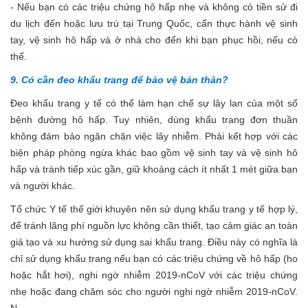
- Nếu bạn có các triệu chứng hô hấp nhẹ và không có tiền sử đi
du lịch đến hoặc lưu trú tại Trung Quốc, cẩn thực hành vệ sinh
tay, vệ sinh hô hấp và ở nhà cho đến khi bạn phục hồi, nếu có
thể.
9. Có cần đeo khẩu trang để bảo vệ bản thân?
Đeo khẩu trang y tế có thể làm hạn chế sự lây lan của một số
bệnh đường hô hấp. Tuy nhiên, dùng khẩu trang đơn thuần
không đảm bảo ngăn chặn việc lây nhiễm. Phải kết hợp với các
biện pháp phòng ngừa khác bao gồm vệ sinh tay và vệ sinh hô
hấp và tránh tiếp xúc gần, giữ khoảng cách ít nhất 1 mét giữa bạn
và người khác.
Tổ chức Y tế thế giới khuyên nên sử dụng khẩu trang y tế hợp lý,
để tránh lãng phí nguồn lực không cần thiết, tạo cảm giác an toàn
giả tạo và xu hướng sử dụng sai khẩu trang. Điều này có nghĩa là
chỉ sử dụng khẩu trang nếu bạn có các triệu chứng về hô hấp (ho
hoặc hắt hơi), nghi ngờ nhiễm 2019-nCoV với các triệu chứng
nhẹ hoặc đang chăm sóc cho người nghi ngờ nhiễm 2019-nCoV.