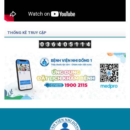
THỐNG KÊ TRUY CẬP
0
3
6
4
0
5
1
1
4