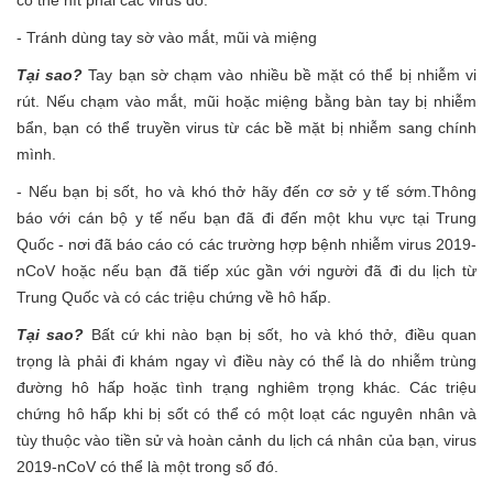
có thể hít phải các virus đó.
- Tránh dùng tay sờ vào mắt, mũi và miệng
Tại sao?
Tay bạn sờ chạm vào nhiều bề mặt có thể bị nhiễm vi
rút. Nếu chạm vào mắt, mũi hoặc miệng bằng bàn tay bị nhiễm
bẩn, bạn có thể truyền virus từ các bề mặt bị nhiễm sang chính
mình.
- Nếu bạn bị sốt, ho và khó thở hãy đến cơ sở y tế sớm.Thông
báo với cán bộ y tế nếu bạn đã đi đến một khu vực tại Trung
Quốc - nơi đã báo cáo có các trường hợp bệnh nhiễm virus 2019-
nCoV hoặc nếu bạn đã tiếp xúc gần với người đã đi du lịch từ
Trung Quốc và có các triệu chứng về hô hấp.
Tại sao?
Bất cứ khi nào bạn bị sốt, ho và khó thở, điều quan
trọng là phải đi khám ngay vì điều này có thể là do nhiễm trùng
đường hô hấp hoặc tình trạng nghiêm trọng khác. Các triệu
chứng hô hấp khi bị sốt có thể có một loạt các nguyên nhân và
tùy thuộc vào tiền sử và hoàn cảnh du lịch cá nhân của bạn, virus
2019-nCoV có thể là một trong số đó.