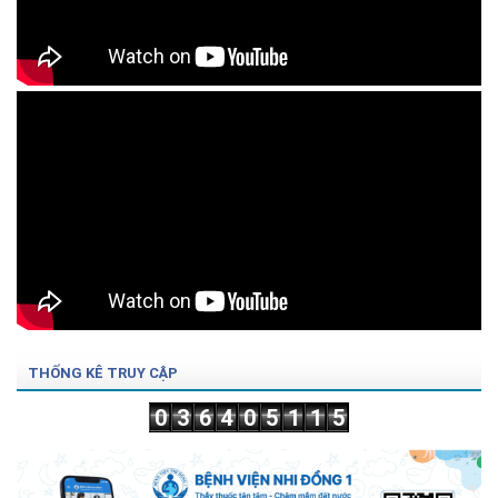
THỐNG KÊ TRUY CẬP
0
3
6
4
0
5
1
1
5