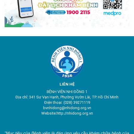
LIÊN HỆ
BỆNH VIỆN NHI ĐỒNG 1
Địa chỉ: 341 Sư Vạn Hạnh, Phường Vườn Lài, TP. Hồ Chí Minh
Điện thoại: (028) 39271119
bvnhidong@nhidong.org.vn
Website:http://nhidong.org.vn
"Mục tiêu của Bệnh viện là đáp ứng yêu cầu khám chữa bệnh của