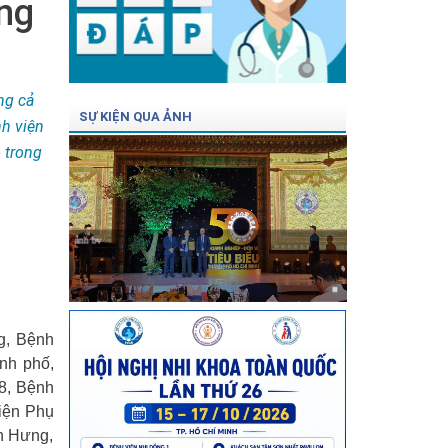
ững
ng cả
SỰ KIỆN QUA ẢNH
nh viện
 trong
ảnh bv
ng, Bệnh
nh phố,
8, Bệnh
iện Phụ
n Hưng,