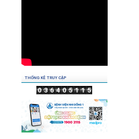
THỐNG KÊ TRUY CẬP
0
3
6
4
0
5
1
1
5