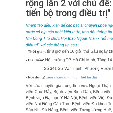
rộng lần 2 với chủ đề
tiến bộ trong điều trị"
Nhằm tạo điều kiện để các bác sĩ chuyên khoa ngoạ
nước có dịp cập nhật kiến thức, trao đổi thông tin
Nhi Đồng 1 tổ chức Hội thảo Ngoại Thận - Tiết niệ
điều trị” với các thông tin sau :
từ 8 giờ đến 16 giờ, thứ Sáu ngày
- Thời gian:
26
Hội trường TP. Hồ Chí Minh, Tầng 14
- Địa điểm:
Số 341 Sư Vạn Hạnh, Phường Vườn 
.
- Nội dung:
xem chương trình chi tiết tại đây
Với các chuyên gia trong lĩnh vực Ngoại Thận 
viện Chợ Rẫy, Bệnh viện Bình Dân, Bệnh viện
Bệnh viện Đại học Y Hà Nội, Bệnh viện Việt Đ
viện Nhi Đồng Cần Thơ, Bệnh viện Đa khoa Tr
Sản Nhi Đà Nẵng, Bệnh viện Trưng Ương Huế,