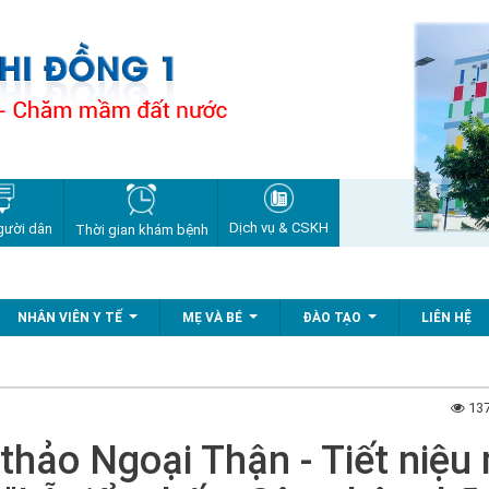
Dịch vụ & CSKH
gười dân
Thời gian khám bệnh
Từ n
NHÂN VIÊN Y TẾ
MẸ VÀ BÉ
ĐÀO TẠO
LIÊN HỆ
...
...
...
137
thảo Ngoại Thận - Tiết niệu