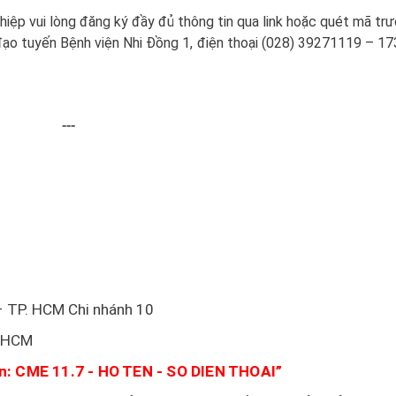
iệp vui lòng đăng ký đầy đủ thông tin qua link hoặc quét mã tr
ỉ đạo tuyến Bệnh viện Nhi Đồng 1, điện thoại (028) 39271119 – 173
---
P. HCM Chi nhánh 10
 HCM
ền:
CME 11.7 - HO TEN - SO DIEN THOAI
”