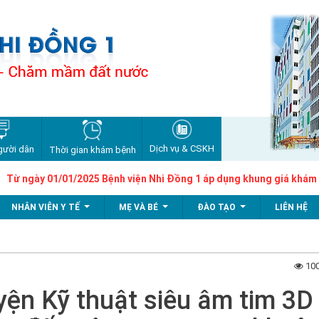
Dịch vụ & CSKH
gười dân
Thời gian khám bệnh
ngày 01/01/2025 Bệnh viện Nhi Đồng 1 áp dụng khung giá khám bện
NHÂN VIÊN Y TẾ
MẸ VÀ BÉ
ĐÀO TẠO
LIÊN HỆ
...
...
...
100
yện Kỹ thuật siêu âm tim 3D