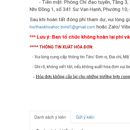
- Tiền mặt: Phòng Chỉ đạo tuyến, Tầng 3, T
Nhi Đồng 1, số 341 Sư Vạn Hạnh, Phường 10
Sau khi hoàn tất đóng phí tham dự, vui lòng gử
hoặc Zalo/ Vib
hoithaokhoahoc.bvnd1@gmail.com
*** Lưu ý: Ban tổ chức không hoàn lại phí 
***** THÔNG TIN XUẤT HÓA ĐƠN:
- Vui lòng cung cấp thông tin Tên/ Đơn vị, Địa chỉ, Mã 
- Ghi rõ, không viết tắt, nếu không xuất hóa đơn vui l
-
Hóa đơn không cấp lại cho những trường hợp cung 