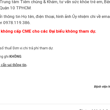
rung tâm Tiêm chủng & Khám, tư vấn sức khỏe trẻ em, Bện
, Quận 10 TPHCM.
i thông tin Họ tên, điện thoại, hình ảnh Ủy nhiệm chi về emai
er 0978.119.386.
và không cấp CME cho các Đại biểu không tham dự.
số thuế Đơn vị chi trả phí tham dự.
òng ghi
KHÔNG
.
cấp sai thông tin
.
Bệnh viện N