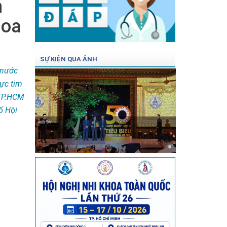
n
hoa
SỰ KIỆN QUA ẢNH
 nước
vực tim
 TP.HCM
ổ Hội
ảnh bv