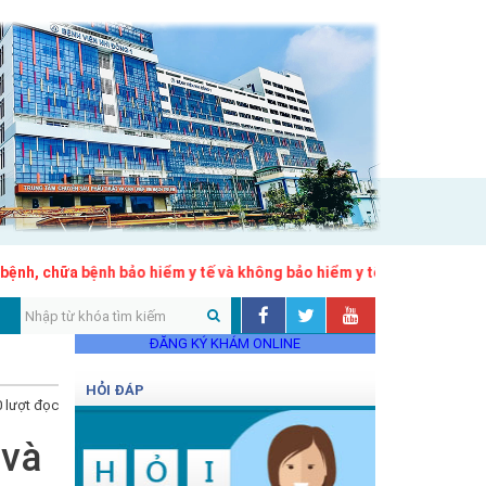
h, chữa bệnh bảo hiểm y tế và không bảo hiểm y tế theo Nghị quyế
ĐĂNG KÝ KHÁM ONLINE
HỎI ĐÁP
 lượt đọc
 và