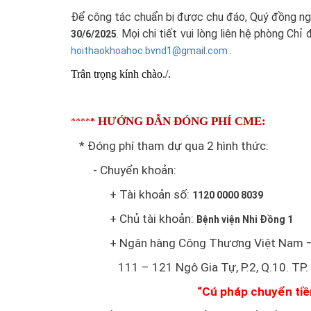
Để công tác chuẩn bị được chu đáo, Quý đồng ngh
. Mọi chi tiết vui lòng liên hệ phòng Ch
30/6/2025
.
hoithaokhoahoc.bvnd1@gmail.com
Trân trọng kính chào./.
HƯỚNG DẪN ĐÓNG PHÍ CME:
****
*
* Đóng phí tham dự qua 2 hình thức:
- Chuyển khoản:
+ Tài khoản số:
1120 0000 8039
+ Chủ tài khoản:
Bệnh viện Nhi Đồng 1
+ Ngân hàng Công Thương Việt Nam – T
111 – 121 Ngô Gia Tự, P.2, Q.10. TP.
“Cú pháp chuyển ti