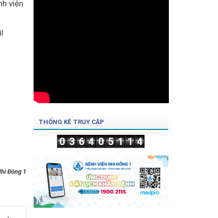
h viện
l
THỐNG KÊ TRUY CẬP
0
3
6
4
0
5
1
1
4
hi Đồng 1