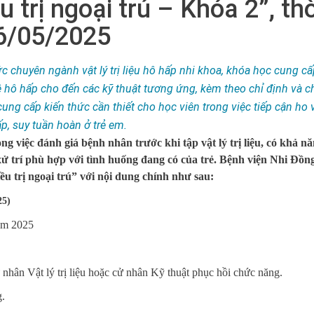
 trị ngoại trú – Khóa 2”, thờ
16/05/2025
 chuyên ngành vật lý trị liệu hô hấp nhi khoa, khóa học cung cấ
ệ hô hấp cho đến các kỹ thuật tương ứng, kèm theo chỉ định và 
cung cấp kiến thức cần thiết cho học viên trong việc tiếp cận ho 
ấp, suy tuần hoàn ở trẻ em.
ng việc đánh giá bệnh nhân trước khi tập vật lý trị liệu, có khả n
xử trí phù hợp với tình huống đang có của trẻ. Bệnh viện Nhi Đồn
iều trị ngoại trú” với nội dung chính như sau:
25
)
năm 2025
cử nhân Vật lý trị liệu hoặc cử nhân Kỹ thuật phục hồi chức năng.
g.