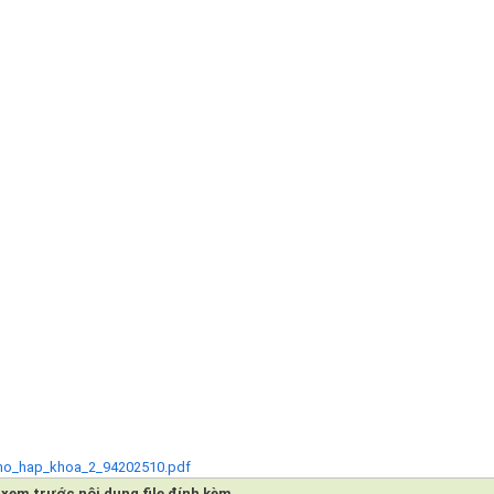
l_ho_hap_khoa_2_94202510.pdf
xem trước nội dung file đính kèm