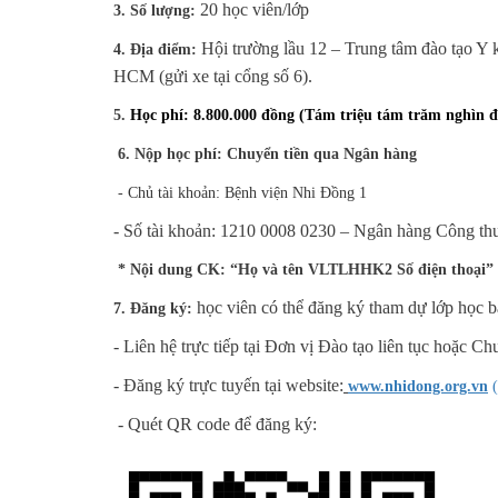
20 học viên/lớp
3. Số lượng:
Hội trường lầu 12 – Trung tâm đào tạo Y
4. Địa điểm:
HCM (gửi xe tại cổng số 6).
5.
Học phí
:
8.800.000 đồng
(Tám triệu tám trăm nghìn đ
6. Nộp học phí: Chuyển tiền qua Ngân hàng
-
Chủ tài khoản: Bệnh viện Nhi Đồng 1
- Số tài khoản: 1210 0008 0230 – Ngân hàng Công th
* Nội dung CK:
“Họ và tên
VLTLHHK2
Số điện thoại”
học viên có thể đăng ký tham dự lớp học b
7.
Đăng ký:
- Liên hệ trực tiếp tại Đơn vị Đào tạo liên tục hoặc 
- Đăng ký trực tuyến tại website:
www.nhidong.org.vn
(
- Quét QR code để đăng ký: