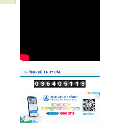
THỐNG KÊ TRUY CẬP
0
3
6
4
0
5
1
1
3