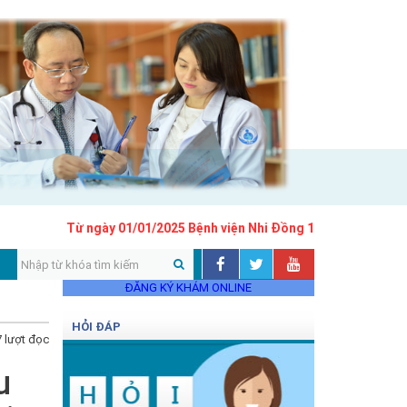
Từ ngày 01/01/2025 Bệnh viện Nhi Đồng 1 áp dụng khung giá 
ĐĂNG KÝ KHÁM ONLINE
HỎI ĐÁP
 lượt đọc
u