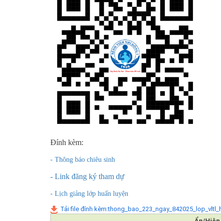
Đính kèm:
- Thông báo chiêu sinh
- Link đăng ký tham dự
- Lịch giảng lớp huấn luyện
Tải file đính kèm:thong_bao_223_ngay_842025_lop_vlt
Ẩn/Hiện 