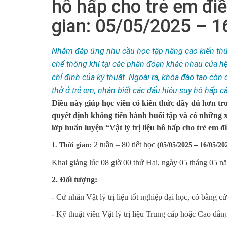
hô hấp cho trẻ em điều
gian: 05/05/2025 – 
Nhằm đáp ứng nhu cầu học tập nâng cao kiến thức
chế thông khí tại các phân đoạn khác nhau của h
chỉ định của kỹ thuật. Ngoài ra, khóa đào tạo còn 
thở ở trẻ em, nhận biết các dấu hiệu suy hô hấp c
Điều này giúp học viên có kiến thức đầy đủ hơn tro
quyết định không tiến hành buổi tập và có những 
lớp huấn luyện “Vật lý trị liệu hô hấp cho trẻ em đ
2 tuần – 80 tiết học
1. Thời gian:
(
05/05/2025 – 16/05/20
Khai giảng lúc 08 giờ 00 thứ Hai, ngày 05 tháng 05 
2. Đối tượng:
- Cử nhân Vật lý trị liệu tốt nghiệp đại học, có bằng 
- Kỹ thuật viên Vật lý trị liệu Trung cấp hoặc Cao đẳn