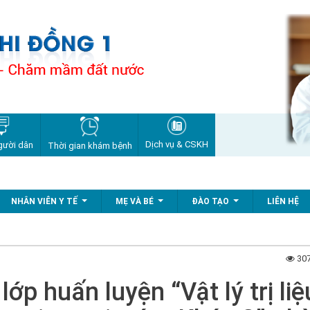
Dịch vụ & CSKH
gười dân
Thời gian khám bệnh
NHÂN VIÊN Y TẾ
MẸ VÀ BÉ
ĐÀO TẠO
LIÊN HỆ
...
...
...
307
ớp huấn luyện “Vật lý trị liệ