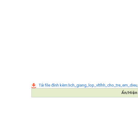
Tải file đính kèm:lich_giang_lop_vltlhh_cho_tre_em_die
Ẩn/Hiện 