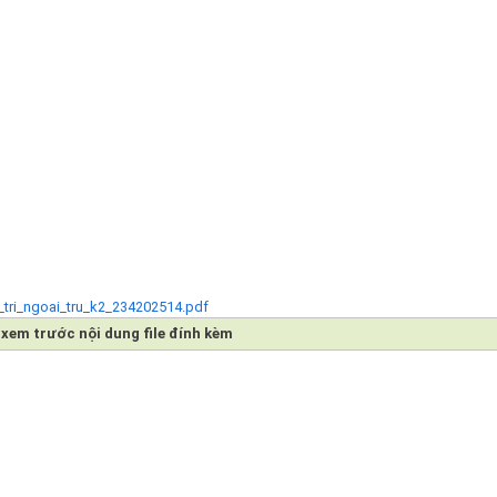
u_tri_ngoai_tru_k2_234202514.pdf
xem trước nội dung file đính kèm