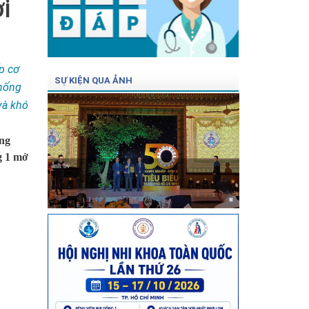
i
p cơ
SỰ KIỆN QUA ẢNH
chống
và khó
ăng
g 1 mở
ảnh bv