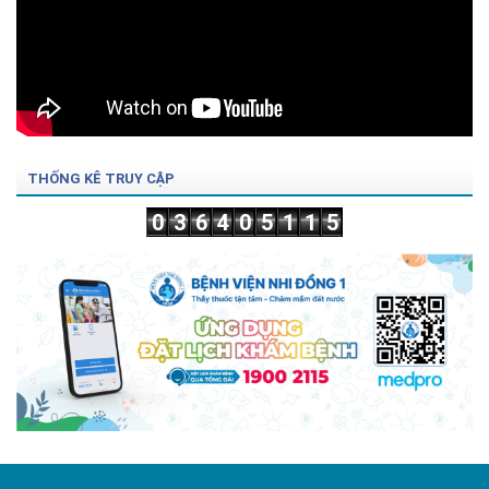
THỐNG KÊ TRUY CẬP
0
3
6
4
0
5
1
1
5