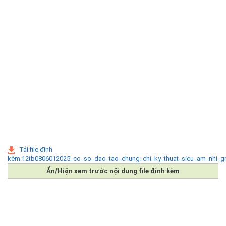
Tải file đính
kèm:12tb0806012025_co_so_dao_tao_chung_chi_ky_thuat_sieu_am_nhi_g
Ẩn/Hiện xem trước nội dung file đính kèm