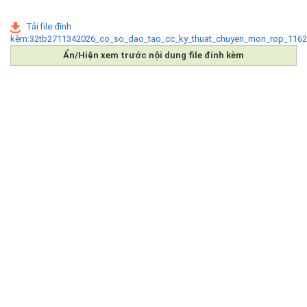
Tải file đính
kèm:32tb2711342026_co_so_dao_tao_cc_ky_thuat_chuyen_mon_rop_1162
Ẩn/Hiện xem trước nội dung file đính kèm