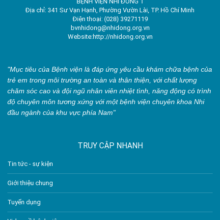
BỆNH VIỆN NHI ĐỒNG 1
Địa chỉ: 341 Sư Vạn Hạnh, Phường Vườn Lài, TP. Hồ Chí Minh
Điện thoại: (028) 39271119
bvnhidong@nhidong.org.vn
Website:http://nhidong.org.vn
"Mục tiêu của Bệnh viện là đáp ứng yêu cầu khám chữa bệnh của
trẻ em trong môi trường an toàn và thân thiện, với chất lượng
chăm sóc cao và đội ngũ nhân viên nhiệt tình, năng động có trình
độ chuyên môn tương xứng với một bệnh viện chuyên khoa Nhi
đầu ngành của khu vực phía Nam"
TRUY CẬP NHANH
Tin tức - sự kiện
Giới thiệu chung
Tuyển dụng