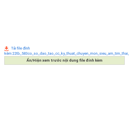
Tải file đính
kèm:22tb_583co_so_dao_tao_cc_ky_thuat_chuyen_mon_sieu_am_tim_thai
Ẩn/Hiện xem trước nội dung file đính kèm