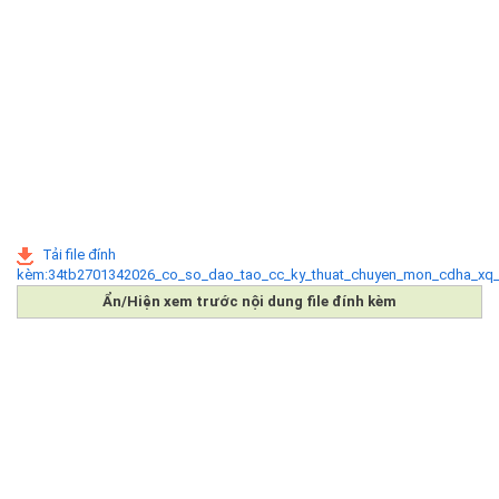
Tải file đính
kèm:34tb2701342026_co_so_dao_tao_cc_ky_thuat_chuyen_mon_cdha_xq
Ẩn/Hiện xem trước nội dung file đính kèm