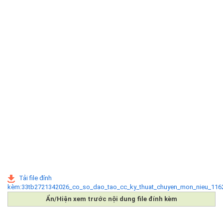
Tải file đính
kèm:33tb2721342026_co_so_dao_tao_cc_ky_thuat_chuyen_mon_nieu_116
Ẩn/Hiện xem trước nội dung file đính kèm