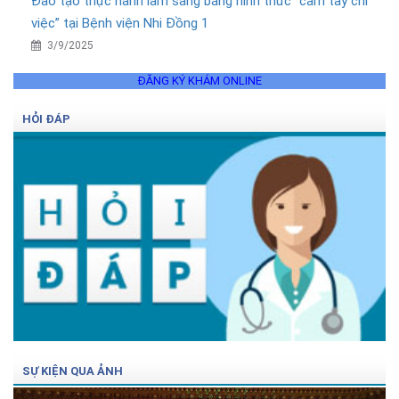
Đào tạo thực hành lâm sàng bằng hình thức “cầm tay chỉ
việc” tại Bệnh viện Nhi Đồng 1
3/9/2025
ĐĂNG KÝ KHÁM ONLINE
HỎI ĐÁP
SỰ KIỆN QUA ẢNH