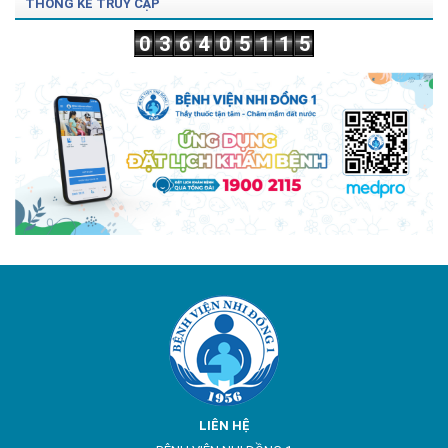
THỐNG KÊ TRUY CẬP
0
3
6
4
0
5
1
1
5
LIÊN HỆ