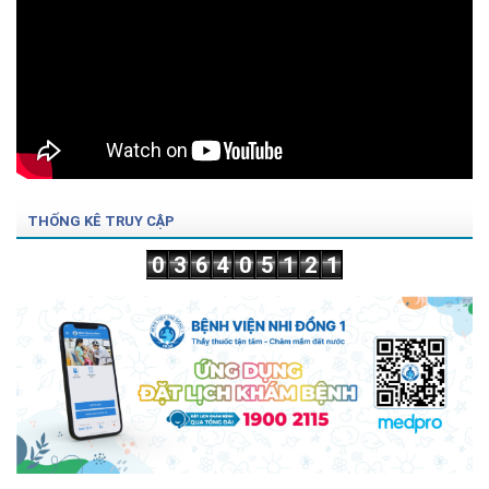
THỐNG KÊ TRUY CẬP
0
3
6
4
0
5
1
2
1