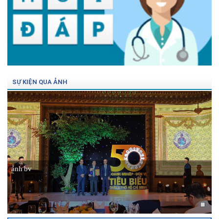
SỰ KIỆN QUA ẢNH
ảnh bv