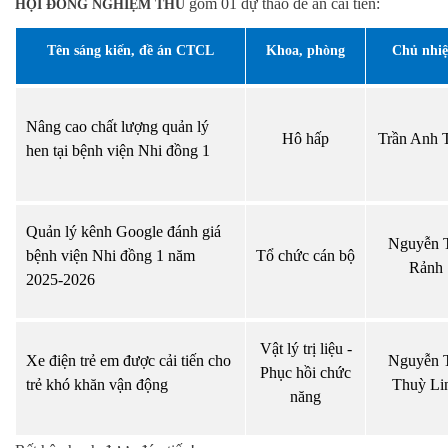
gồm 01 dự thảo đề án cải tiến:
HỘI ĐỒNG NGHIỆM THU
Tên sáng kiến, đề án CTCL
Khoa, phòng
Chủ nhi
Nâng cao chất lượng quản lý
Hô hấp
Trần Anh 
hen tại bệnh viện Nhi đồng 1
Quản lý kênh Google đánh giá
Nguyễn 
bệnh viện Nhi đồng 1 năm
Tổ chức cán bộ
Rảnh
2025-2026
Vật lý trị liệu -
Xe điện trẻ em được cải tiến cho
Nguyễn 
Phục hồi chức
trẻ khó khăn vận động
Thuỳ Li
năng