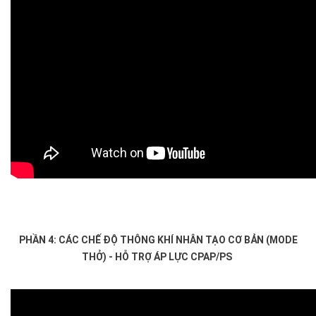
PHẦN 4: CÁC CHẾ ĐỘ THÔNG KHÍ NHÂN TẠO CƠ BẢN (MODE
THỞ) - HỖ TRỢ ÁP LỰC CPAP/PS