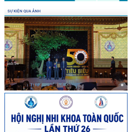
SỰ KIỆN QUA ẢNH
ảnh bv