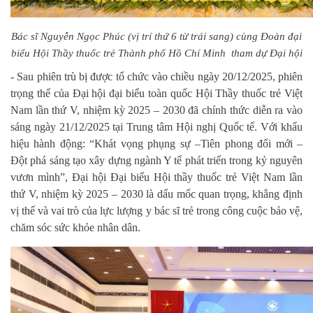
Bác sĩ Nguyễn Ngọc Phúc (vị trí thứ 6 từ trái sang) cùng Đoàn đại
biểu Hội Thầy thuốc trẻ Thành phố Hồ Chí Minh tham dự Đại hội
- Sau phiên trù bị được tổ chức vào chiều ngày 20/12/2025, phiên
trọng thể của Đại hội đại biểu toàn quốc Hội Thầy thuốc trẻ Việt
Nam lần thứ V, nhiệm kỳ 2025 – 2030 đã chính thức diễn ra vào
sáng ngày 21/12/2025 tại Trung tâm Hội nghị Quốc tế. Với khẩu
hiệu hành động: “Khát vọng phụng sự –Tiên phong đổi mới –
Đột phá sáng tạo xây dựng ngành Y tế phát triển trong kỷ nguyên
vươn mình”, Đại hội Đại biểu Hội thầy thuốc trẻ Việt Nam lần
thứ V, nhiệm kỳ 2025 – 2030 là dấu mốc quan trọng, khẳng định
vị thế và vai trò của lực lượng y bác sĩ trẻ trong công cuộc bảo vệ,
chăm sóc sức khỏe nhân dân.