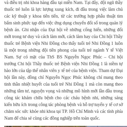
và điều trị nhi khoa hàng đầu tại miền Nam. Tại đây, đội ngũ thầy
thuốc trẻ luôn là lực lượng xung kích, đi đầu trong việc làm chủ
các kỹ thuật y khoa tiên tiến, từ các trường hợp phẫu thuật tim
bẩm sinh phức tạp đến việc ứng dụng chuyển đổi số trong quản lý
bệnh án. Ghi nhận của Đại hội về những cống hiến, những đổi
mới trong tư duy và cách làm mới, cách làm hay của Chi hội Thầy
thuốc trẻ Bệnh viện Nhi Đồng cho thấy tuổi trẻ Nhi Đồng 1 luôn
là một trong những đội tiên phong của tuổi trẻ ngành Y tế Việt
Nam. Sự có mặt của ThS BS Nguyễn Ngọc Phúc – Chi hội
trưởng Chi hội Thầy thuốc trẻ Bệnh viện Nhi Đồng 1 là niềm tự
hào lớn của tập thể nhân viên y tế trẻ của bệnh viện. Tham dự Đại
hội lần này, đồng chí Nguyễn Ngọc Phúc không chỉ mang theo
tinh thần nhiệt huyết của tuổi trẻ Nhi Đồng 1 mà còn mang theo
những tâm tư, nguyện vọng và những mô hình mới lần đầu trong
công tác khám chữa bệnh cho các cháu bệnh nhi, những sáng
kiến hữu ích trong công tác phòng bệnh và hỗ trợ tuyến y tế cơ sở
chăm sóc sức khỏe nhi khoa tại TP. Hồ Chí Minh và các tỉnh phía
Nam để chia sẻ cùng các đồng nghiệp trên toàn quốc.