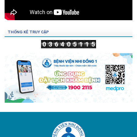
THỐNG KÊ TRUY CẬP
0
3
6
4
0
5
1
1
5