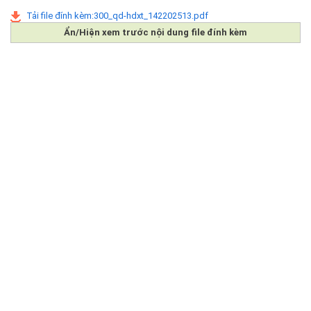
Tải file đính kèm:300_qd-hdxt_142202513.pdf
Ẩn/Hiện xem trước nội dung file đính kèm