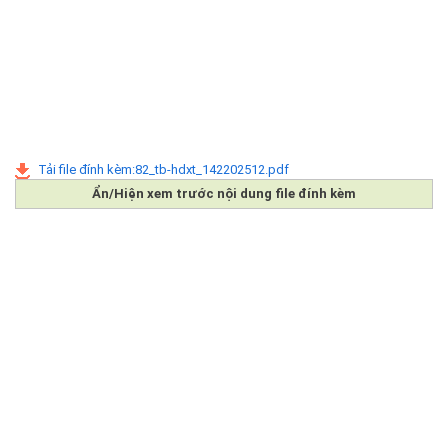
Tải file đính kèm:82_tb-hdxt_142202512.pdf
Ẩn/Hiện xem trước nội dung file đính kèm