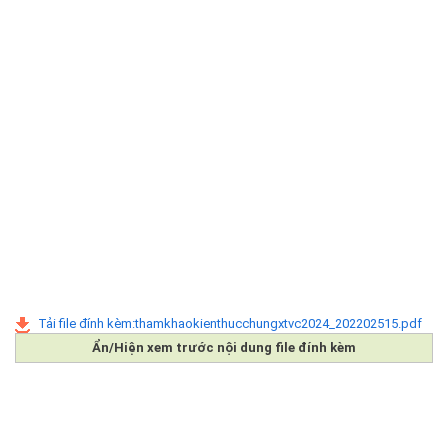
Tải file đính kèm:thamkhaokienthucchungxtvc2024_202202515.pdf
Ẩn/Hiện xem trước nội dung file đính kèm