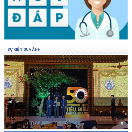
SỰ KIỆN QUA ẢNH
ảnh bv