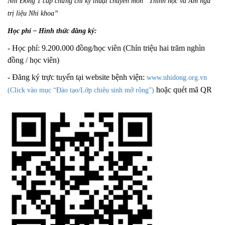
Nhi Đồng 1 cấp chứng chỉ kỹ thuật chuyên môn
“Thính học và Âm ngữ
trị liệu Nhi khoa”
Học phí – Hình thức đăng ký:
- Học phí:
9.200.000 đồng/học viên (Chín triệu hai trăm nghìn
đồng
/ học viên)
- Đăng ký trực tuyến tại website bệnh viện:
www.nhidong.org.vn
hoặc quét mã QR
(Click vào mục “Đào tạo/Lớp chiêu sinh mở rộng”)