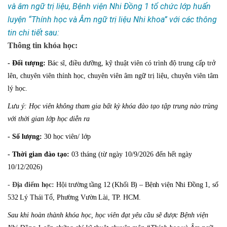
và âm ngữ trị liệu, Bệnh viện Nhi Đồng 1 tổ chức lớp huấn
luyện “Thính học và Âm ngữ trị liệu Nhi khoa” với các thông
tin chi tiết sau:
Thông tin khóa học:
- Đối tượng:
Bác sĩ, điều dưỡng, kỹ thuật viên có trình độ trung cấp trở
lên, chuyên viên thính học, chuyên viên âm ngữ trị liệu, chuyên viên tâm
lý học.
Lưu ý:
Học viên
k
hông tham gia bất kỳ khóa đào tạo tập trung nào trùng
với thời gian lớp học diễn ra
- Số lượng:
30
học viên/ lớp
- Thời gian
đào tạo
:
03 tháng (từ ngày
10/9/2026
đến
hết
ngày
10/12/2026
)
- Địa điểm học:
Hội trường
tầng
12 (Khối B) – Bệnh viện Nhi Đồng 1, số
532 Lý Thái Tổ, P
hường Vườn Lài
, TP. HCM
.
Sau khi hoàn thành khóa học
, học viên đạt yêu cầu sẽ được Bệnh viện