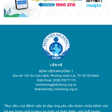
LIÊN HỆ
BỆNH VIỆN NHI ĐỒNG 1
Địa chỉ: 341 Sư Vạn Hạnh, Phường Vườn Lài, TP. Hồ Chí Minh
Điện thoại: (028) 39271119
bvnhidong@nhidong.org.vn
Website:http://nhidong.org.vn
"Mục tiêu của Bệnh viện là đáp ứng yêu cầu khám chữa bệnh của
trẻ em trong môi trường an toàn và thân thiện, với chất lượng