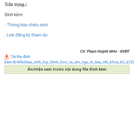
Trân trọng./.
Đính kèm:
- Thông báo chiêu sinh
- Link đăng ký tham dự
CV. Phạm Huỳnh NHư - ĐVĐT
Tải file đính
kèm:tb495chieu_sinh_lop_thinh_hoc_va_am_ngu_tri_lieu_nhi_khoa_k3_672
Ẩn/Hiện xem trước nội dung file đính kèm