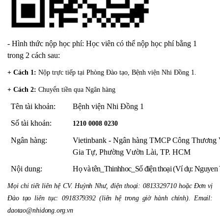
- Hình thức nộp học phí:
Học viên có thể nộp học phí bằng 1
trong 2 cách sau:
+ Cách 1:
Nộp trực tiếp tại Phòng Đào tạo, Bệnh viện Nhi Đồng 1.
+ Cách 2:
Chuyển tiền qua Ngân hàng
Tên tài khoản:
Bệnh viện Nhi Đồng 1
Số tài khoản:
1210 0008 0230
Ngân hàng:
Vietinbank -
Ngân hàng TMCP Công Thương Vi
Gia Tự, Phường
Vườn Lài
, TP. HCM
Nội dung:
Họ và tên_Thinhhoc_Số điện thoại (
Ví dụ: Nguyen
Mọi chi tiết liên hệ CV. Huỳnh Như
, điện thoại
: 0813329710
hoặc Đơn vị
Đào tạo liên tục:
0918379392
(liên
hệ
trong giờ hành chính). Email:
daotao@nhidong.org.vn