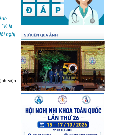
hành
“Vì lá
Hội nghị
SỰ KIỆN QUA ẢNH
ảnh bv
nh viện 