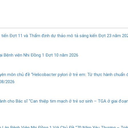
 tiến Đợt 11 và Thẩm định dự thảo mô tả sáng kiến Đợt 23 năm 20
tại Bệnh viện Nhi Đồng 1 Đợt 10 năm 2026
yên môn chủ đề “Helicobacter pylori ở trẻ em: Từ thực hành chuẩn 
/08/2026
h cho Bác sĩ “Can thiệp tim mạch ở trẻ sơ sinh – TGA ở giai đoạ
 Lập Bệnh Viện Nhi Đồng 1 Với Chủ Đề “70 Năm Yêu Thương – Tri