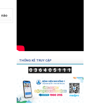
THỐNG KÊ TRUY CẬP
0
3
6
4
0
5
1
1
1