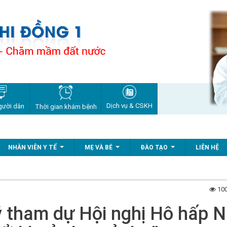
Dịch vụ & CSKH
gười dân
Thời gian khám bệnh
NHÂN VIÊN Y TẾ
MẸ VÀ BÉ
ĐÀO TẠO
LIÊN HỆ
...
...
...
100
ý tham dự Hội nghị Hô hấp N