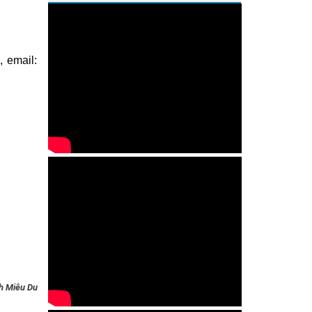
, email:
h Miêu Du