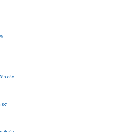
26
đến các
n sơ
ệu Bước