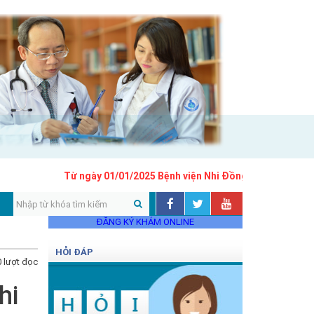
Từ ngày 01/01/2025 Bệnh viện Nhi Đồng 1 áp dụng khung g
ĐĂNG KÝ KHÁM ONLINE
HỎI ĐÁP
 lượt đọc
hi