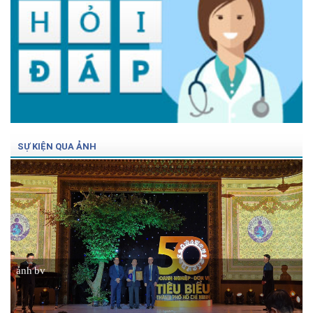
SỰ KIỆN QUA ẢNH
ảnh bv