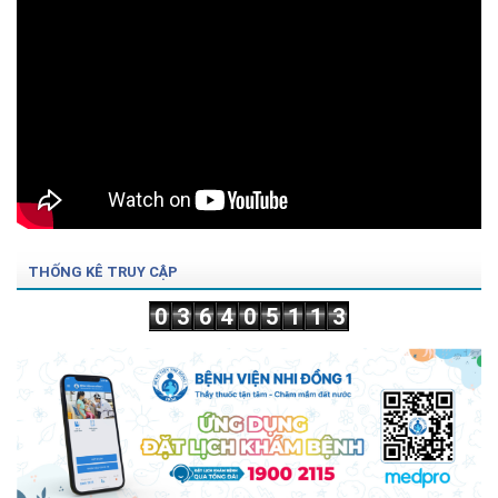
THỐNG KÊ TRUY CẬP
0
3
6
4
0
5
1
1
3