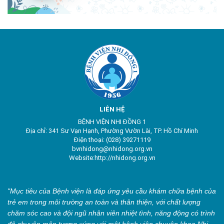
LIÊN HỆ
BỆNH VIỆN NHI ĐỒNG 1
Địa chỉ: 341 Sư Vạn Hạnh, Phường Vườn Lài, TP. Hồ Chí Minh
Điện thoại: (028) 39271119
bvnhidong@nhidong.org.vn
Website:http://nhidong.org.vn
"Mục tiêu của Bệnh viện là đáp ứng yêu cầu khám chữa bệnh của
trẻ em trong môi trường an toàn và thân thiện, với chất lượng
chăm sóc cao và đội ngũ nhân viên nhiệt tình, năng động có trình
độ chuyên môn tương xứng với một bệnh viện chuyên khoa Nhi