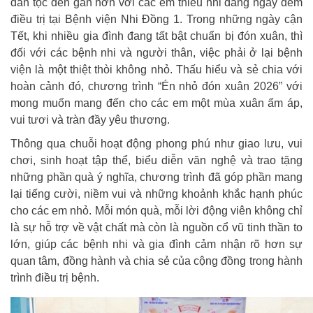
dân tộc đến gần hơn với các em thiếu nhi đang ngày đêm
điều trị tại Bệnh viện Nhi Đồng 1. Trong những ngày cận
Tết, khi nhiều gia đình đang tất bật chuẩn bị đón xuân, thì
đối với các bệnh nhi và người thân, việc phải ở lại bệnh
viện là một thiệt thòi không nhỏ. Thấu hiểu và sẻ chia với
hoàn cảnh đó, chương trình “Én nhỏ đón xuân 2026” với
mong muốn mang đến cho các em một mùa xuân ấm áp,
vui tươi và tràn đầy yêu thương.
Thông qua chuỗi hoạt động phong phú như giao lưu, vui
chơi, sinh hoạt tập thể, biểu diễn văn nghệ và trao tặng
những phần quà ý nghĩa, chương trình đã góp phần mang
lại tiếng cười, niềm vui và những khoảnh khắc hạnh phúc
cho các em nhỏ. Mỗi món quà, mỗi lời động viên không chỉ
là sự hỗ trợ về vật chất mà còn là nguồn cổ vũ tinh thần to
lớn, giúp các bệnh nhi và gia đình cảm nhận rõ hơn sự
quan tâm, đồng hành và chia sẻ của cộng đồng trong hành
trình điều trị bệnh.