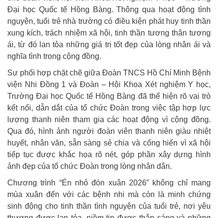
Đại học Quốc tế Hồng Bàng. Thông qua hoạt động tình
nguyện, tuổi trẻ nhà trường có điều kiện phát huy tinh thần
xung kích, trách nhiệm xã hội, tinh thần tương thân tương
ái, từ đó lan tỏa những giá trị tốt đẹp của lòng nhân ái và
nghĩa tình trong cộng đồng.
Sự phối hợp chặt chẽ giữa Đoàn TNCS Hồ Chí Minh Bệnh
viện Nhi Đồng 1 và Đoàn – Hội Khoa Xét nghiệm Y học,
Trường Đại học Quốc tế Hồng Bàng đã thể hiện rõ vai trò
kết nối, dẫn dắt của tổ chức Đoàn trong việc tập hợp lực
lượng thanh niên tham gia các hoạt động vì cộng đồng.
Qua đó, hình ảnh người đoàn viên thanh niên giàu nhiệt
huyết, nhân văn, sẵn sàng sẻ chia và cống hiến vì xã hội
tiếp tục được khắc họa rõ nét, góp phần xây dựng hình
ảnh đẹp của tổ chức Đoàn trong lòng nhân dân.
Chương trình “Én nhỏ đón xuân 2026” không chỉ mang
mùa xuân đến với các bệnh nhi mà còn là minh chứng
sinh động cho tinh thần tình nguyện của tuổi trẻ, nơi yêu
thương được lan tỏa, niềm tin được thắp sáng và những