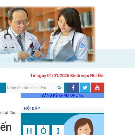
Từ ngày 01/01/2025 Bệnh viện Nhi Đồng 1 áp dụng khung
ĐĂNG KÝ KHÁM ONLINE
HỎI ĐÁP
 lượt đọc
iến