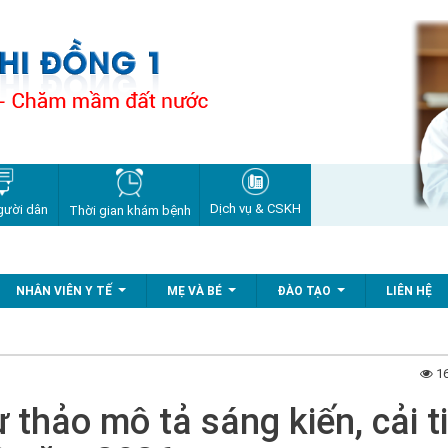
Dịch vụ & CSKH
gười dân
Thời gian khám bệnh
NHÂN VIÊN Y TẾ
MẸ VÀ BÉ
ĐÀO TẠO
LIÊN HỆ
...
...
...
16
thảo mô tả sáng kiến, cải t