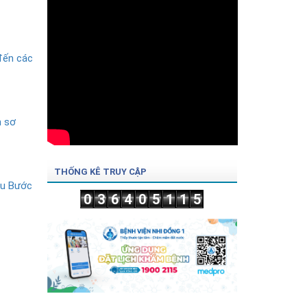
đến các
n sơ
THỐNG KÊ TRUY CẬP
ệu Bước
0
3
6
4
0
5
1
1
5