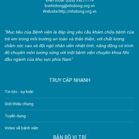
Điện thoại: (028) 39271119
bvnhidong@nhidong.org.vn
Website:http://nhidong.org.vn
"Mục tiêu của Bệnh viện là đáp ứng yêu cầu khám chữa bệnh của
trẻ em trong môi trường an toàn và thân thiện, với chất lượng
chăm sóc cao và đội ngũ nhân viên nhiệt tình, năng động có trình
độ chuyên môn tương xứng với một bệnh viện chuyên khoa Nhi
đầu ngành của khu vực phía Nam"
TRUY CẬP NHANH
Tin tức - sự kiện
Giới thiệu chung
Tuyển dụng
Video về bệnh viện
BẢN ĐỒ VỊ TRÍ