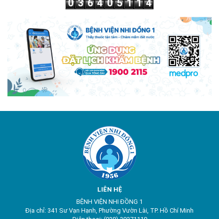
0
3
6
4
0
5
1
1
4
LIÊN HỆ
BỆNH VIỆN NHI ĐỒNG 1
Địa chỉ: 341 Sư Vạn Hạnh, Phường Vườn Lài, TP. Hồ Chí Minh