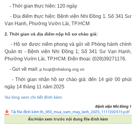
- Thời gian thực hiện: 120 ngày
- Địa điểm thực hiện: Bệnh viện Nhi Đồng 1. Số 341 Sư
Vạn Hạnh, Phường Vườn Lài, TP.HCM
2. Thời gian và địa điểm nộp hồ sơ chào giá:
- Hồ sơ được niêm phong và gửi về Phòng hành chính
Quản trị
-
Bệnh viện Nhi Đồng 1; Số
341 Sư Vạn Hạnh,
Phường Vườn Lài, TP.HCM; Điện thoại:
(028)39271176.
- Gưi về mail:
p.hcqt@nhidong.org.vn
- Thời gian nhận hồ sơ chào giá: đến 14 giờ 00 phút
ngày 14 tháng 11 năm 2025
Vui lòng xem chi tiết đính kèm.
Bệnh viện Nhi Đồng 1
Tải file đính kèm:tb_853_mua_sam_may_lanh_2025_1111202515.pdf
Ẩn/Hiện xem trước nội dung file đính kèm