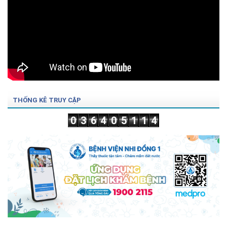
THỐNG KÊ TRUY CẬP
0
3
6
4
0
5
1
1
4