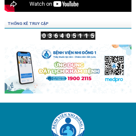
THỐNG KÊ TRUY CẬP
0
3
6
4
0
5
1
1
5