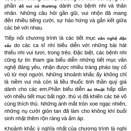
phần
dành cho bệnh nhi và thân
đố vui có thưởng
nhân. Những câu hỏi gần gũi, vui nhộn đã mang
đến nhiều tiếng cười, sự hào hứng và gắn kết giữa
các bé
với nhau
.
Tiếp nối chương trình là các tiết mục
văn nghệ đặc
do các ca sĩ nhí biểu diễn với những bài hát
sắc
thiếu nhi vui tươi, trong trẻo. Đặc biệt, các bệnh nhi
cũng tự tin tham gia biểu diễn những tiết mục văn
nghệ đáng yêu, nhận được nhiều tràng pháo tay cổ
vũ từ mọi người. Những khoảnh khắc ấy không chỉ
là niềm vui mà còn là liều thuốc tinh thần quý giá
dành cho các em.Phần biểu diễn
hấp dẫn
ảo thuật
với nhiều tiết mục bất ngờ, thú vị đã khiến các bé vô
cùng thích thú. Những ánh mắt tròn xoe ngạc nhiên,
những nụ cười giòn tan đã làm cho không khí buổi
sinh nhật thêm rộn ràng và ấm áp.
Khoảnh khắc ý nghĩa nhất của chương trình là nghi