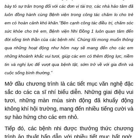
bày tỏ sự trân trọng đối với các đơn vị tài trợ, các nhà hảo tâm đã
luôn đồng hành cùng
B
ệnh viện trong công tác chăm lo cho trẻ
em có hoàn cảnh khó khăn.“Bên cạnh công tác điều trị, chăm sóc
sức khỏe cho trẻ em, Bệnh viện Nhi Đồng 1 luôn quan tâm đến
đời sống tinh thần của các bệnh nhi. Chúng tôi mong muốn thông
qua những hoạt động như hôm nay sẽ mang đến cho các em
những khoảnh khắc vui tươi, giúp các em có thêm động lực, niềm
tin và nghị lực để vượt qua bệnh tật, sớm trở về với gia đình và
cuộc sống bình thường.”
Mở đầu chương trình là các tiết mục văn nghệ đặc
sắc do các ca sĩ nhí biểu diễn. Những giai điệu vui
tươi, những màn múa sinh động đã khuấy động
không khí hội trường, mang đến nhiều tiếng cười và
sự hào hứng cho các em nhỏ.
Tiếp đó, các bệnh nhi được thưởng thức chương
trình ảo thuật hấp dẫn với nhiều tiết mục bất ngờ,