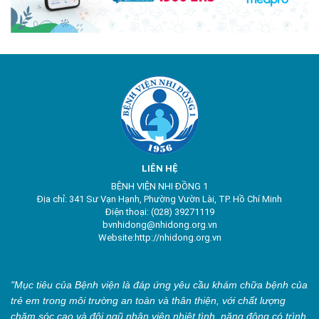
LIÊN HỆ
BỆNH VIỆN NHI ĐỒNG 1
Địa chỉ: 341 Sư Vạn Hạnh, Phường Vườn Lài, TP. Hồ Chí Minh
Điện thoại: (028) 39271119
bvnhidong@nhidong.org.vn
Website:http://nhidong.org.vn
"Mục tiêu của Bệnh viện là đáp ứng yêu cầu khám chữa bệnh của
trẻ em trong môi trường an toàn và thân thiện, với chất lượng
chăm sóc cao và đội ngũ nhân viên nhiệt tình, năng động có trình